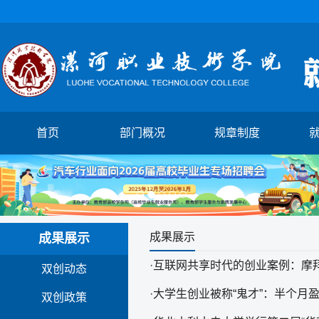
首页
部门概况
规章制度
1
2
3
4
5
成果展示
成果展示
·
互联网共享时代的创业案例：摩
双创动态
·
大学生创业被称“鬼才”：半个月盈
双创政策