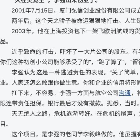
“久在樊笼里”，李强出来创业了。
2001年7月15日，厦门弘信创业股份有限公
两年后，这个天之骄子被命运狠狠地打击。人生
2003年，他在上海投资包下一架飞欧洲航线的
品。
近乎致命的打击，吓坏了一大片公司的股东。有
你们这种初创小公司能够承受了的”，“跑了算了”，“
李强认为这是一种逃避责任的表现。“关了简单
业。人家还怎么敢跟你做生意。你和企业的信用将形同
扛下来，不容易。李强一方面与航空公司
沟通
，
限连带责任担保，银行最后才没有撤款。据悉，当时
天无绝人之路，危机逐渐转好。在危机的尾声，
目。
这个项目，是李强的老同学李毅峰做的。他虽握