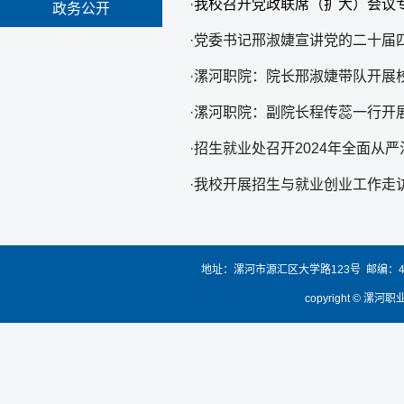
·
我校召开党政联席（扩大）会议
政务公开
·
党委书记邢淑婕宣讲党的二十届
·
漯河职院：院长邢淑婕带队开展
·
漯河职院：副院长程传蕊一行开
·
招生就业处召开2024年全面从
·
我校开展招生与就业创业工作走
地址：漯河市源汇区大学路123号 邮编：4620
copyright 