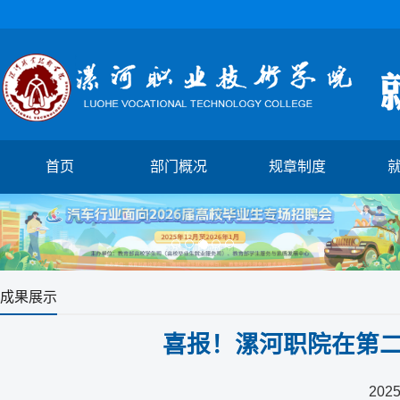
首页
部门概况
规章制度
1
2
3
4
5
成果展示
喜报！漯河职院在第
2025