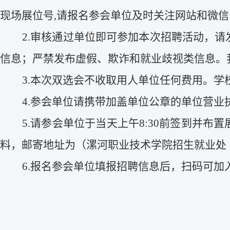
现场展位号
,请
报
名参会单位及时关注网站和
微信
2
.
审核通过单位即可参加本次招聘活动，请
信息；严禁发布虚假、欺诈和就业歧视类信息。
3
.
本次双选会不收取用人单位任何费用。学
4
.
参会单位请携带加盖单位公章的单位营业
5
.
请参会单位于当天上午
8:30前签到并
料，邮寄地址为（漯河职业技术学院招生就业处
6.
报
名参会单位
填报招聘信息后，扫码可加