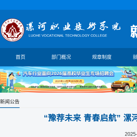
首页
部门概况
规章制度
1
2
3
4
5
新闻公告
“豫荐未来 青春启航” 
2025-