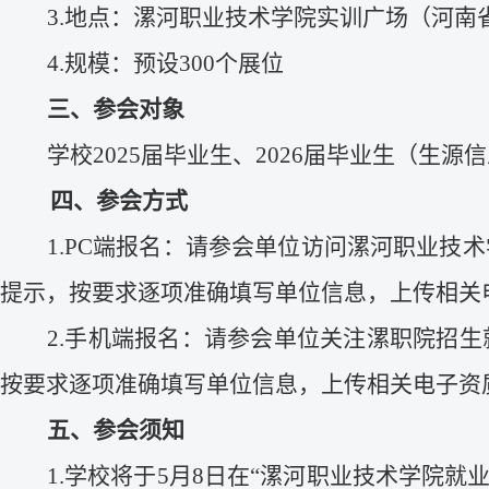
3
.
地点：漯河职业技术学院实训广场（河南
4
.
规模：预设
300
个展位
三
、参会对象
学校
202
5
届毕业生、
202
6
届毕业生（生源信
四、
参会方式
1.
PC
端
报名：请参会单位访问漯河职业技术
提示，按要求逐项准确填写单位信息，上传相关
2.手机端报名
：
请参会单位
关注漯职院招生
按要求逐项准确填写单位信息，上传相关电子资
五
、参会须知
1
.
学校将于
5月
8
日在
“漯河职业技术学院就业