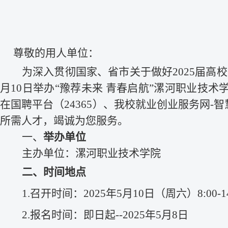
尊敬的用人单位：
为深入贯彻国家、省市关于做好
202
5
届高校
月1
0
日举办
“豫荐未来 青春
启
航
”漯河职业技术
在
国聘平台（
24365）、
我校就业创业服务网
-
所需人才，竭诚为您服务。
一、
举办单位
主办单位：
漯河职业技术学院
二
、时间地点
1
.
召开时间：
202
5
年
5月1
0
日（周
六
）
8:00-
1
2
.
报名时间：即日起
--202
5
年
5月
8
日